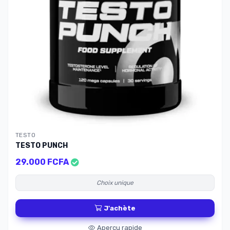
TESTO
TESTO PUNCH
29.000 FCFA
Choix unique
J'achète
Apercu rapide